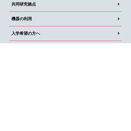
共同研究拠点
機器の利用
入学希望の方へ
寄附のご案内
アクセス・お問い合わせ
九州大学
先導物質化学研究所
筑紫地区
〒816-8580 福岡県春日市春日公園6丁目1